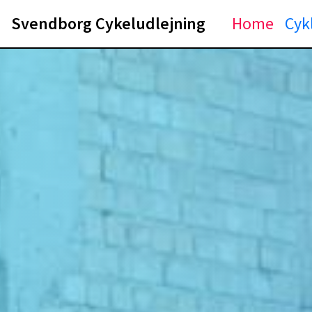
Svendborg Cykeludlejning
Home
Cyk