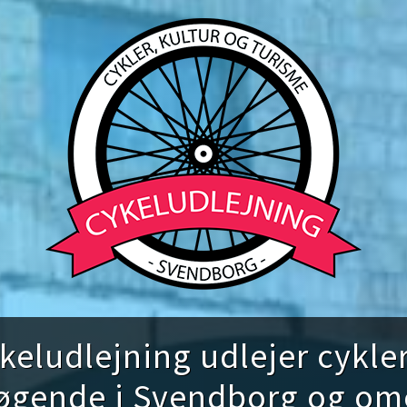
ludlejning udlejer cykler 
øgende i Svendborg og om