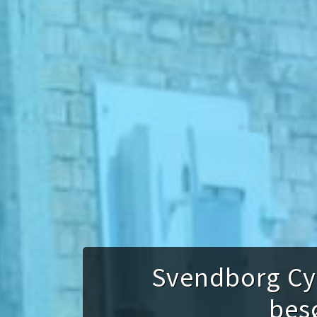
Svendborg Cyke
bes