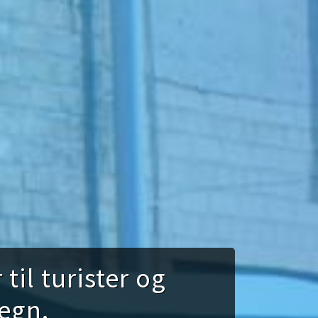
til turister og
egn.