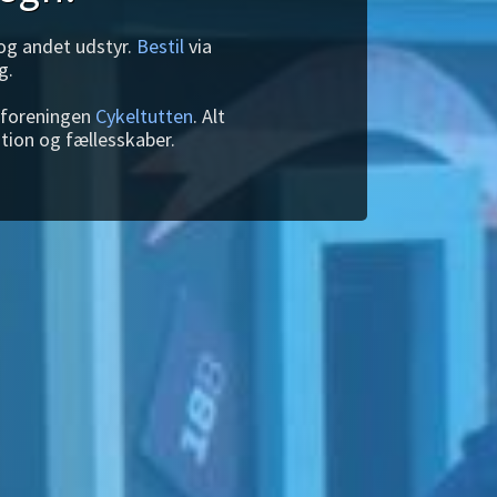
 og andet udstyr.
Bestil
via
g.
f foreningen
Cykeltutten
. Alt
ation og fællesskaber.