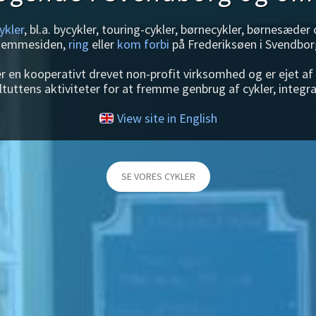
ykler
, bl.a. bycykler, touring-cykler, børnecykler, børnesæder
jemmesiden,
ring
eller
kom forbi
på Frederiksøen i Svendbor
r en kooperativt drevet non-profit virksomhed og er ejet a
ltuttens aktiviteter for at fremme genbrug af cykler, integr
View site in English
SE VORES CYKLER